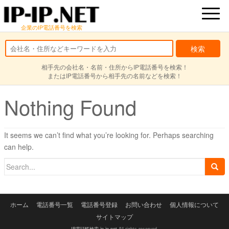
企業のIP電話番号を検索
相手先の会社名・名前・住所からIP電話番号を検索！
またはIP電話番号から相手先の名前などを検索！
Nothing Found
It seems we can’t find what you’re looking for. Perhaps searching
can help.
Search
for:
ホーム
電話番号一覧
電話番号登録
お問い合わせ
個人情報について
サイトマップ
IP電話帳検索 ip-ip.net
All rights reserved.