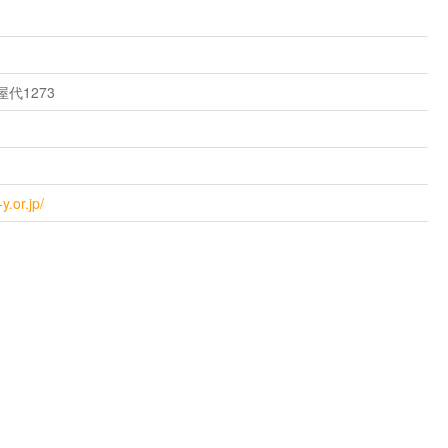
代1273
y.or.jp/