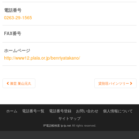
電話番号
0263-29-1565
FAX番号
ホームページ
http://www12.plala.or.jp/benriyatakano/
Post
漆芸 巣山元久
貸別荘パインツリー
navigation
ホーム
電話番号一覧
電話番号登録
お問い合わせ
個人情報について
サイトマップ
IP電話帳検索 ip-ip.net
All rights reserved.