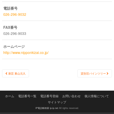
電話番号
026-296-9032
FAX番号
026-296-9033
ホームページ
http://www.nipponkizai.co.jp/
Post
漆芸 巣山元久
貸別荘パインツリー
navigation
ホーム
電話番号一覧
電話番号登録
お問い合わせ
個人情報について
サイトマップ
IP電話帳検索 ip-ip.net
All rights reserved.