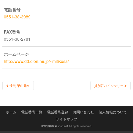
電話番号
0551-38-3989
FAX番号
0551-38-2781
ホームページ
http://www.d3.dion.ne.jp/~mitikusa/
Post
漆芸 巣山元久
貸別荘パインツリー
navigation
ホーム
電話番号一覧
電話番号登録
お問い合わせ
個人情報について
サイトマップ
IP電話帳検索 ip-ip.net
All rights reserved.