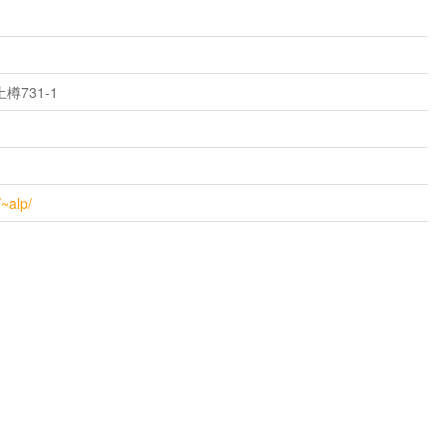
731-1
/~alp/