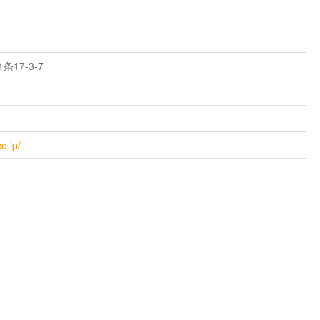
17-3-7
o.jp/