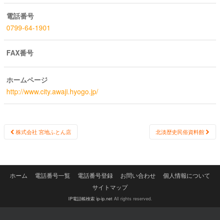
電話番号
0799-64-1901
FAX番号
ホームページ
http://www.city.awaji.hyogo.jp/
Post
株式会社 宮地ふとん店
北淡歴史民俗資料館
navigation
ホーム
電話番号一覧
電話番号登録
お問い合わせ
個人情報について
サイトマップ
IP電話帳検索 ip-ip.net
All rights reserved.