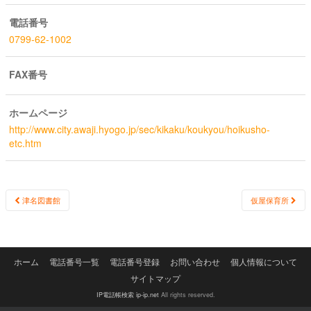
電話番号
0799-62-1002
FAX番号
ホームページ
http://www.city.awaji.hyogo.jp/sec/kikaku/koukyou/hoikusho-
etc.htm
Post
津名図書館
仮屋保育所
navigation
ホーム
電話番号一覧
電話番号登録
お問い合わせ
個人情報について
サイトマップ
IP電話帳検索 ip-ip.net
All rights reserved.