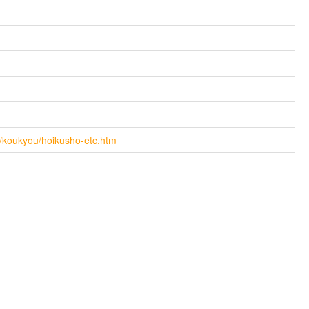
ku/koukyou/hoikusho-etc.htm