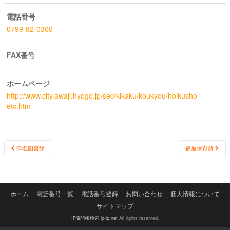
電話番号
0799-82-0306
FAX番号
ホームページ
http://www.city.awaji.hyogo.jp/sec/kikaku/koukyou/hoikusho-
etc.htm
Post
津名図書館
仮屋保育所
navigation
ホーム
電話番号一覧
電話番号登録
お問い合わせ
個人情報について
サイトマップ
IP電話帳検索 ip-ip.net
All rights reserved.