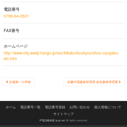
電話番号
0799-64-0521
FAX番号
ホームページ
http://www.city.awaji.hyogo.jp/sec/kikaku/koukyou/shou-cyugaku-
etc.htm
Post
生穂第一小学校
近畿中国森林管理局 奈良森林管理署
navigation
ホーム
電話番号一覧
電話番号登録
お問い合わせ
個人情報について
サイトマップ
IP電話帳検索 ip-ip.net
All rights reserved.