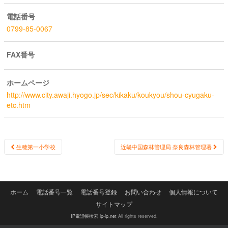
電話番号
0799-85-0067
FAX番号
ホームページ
http://www.city.awaji.hyogo.jp/sec/kikaku/koukyou/shou-cyugaku-
etc.htm
Post
生穂第一小学校
近畿中国森林管理局 奈良森林管理署
navigation
ホーム
電話番号一覧
電話番号登録
お問い合わせ
個人情報について
サイトマップ
IP電話帳検索 ip-ip.net
All rights reserved.