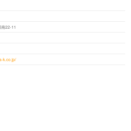
22‐11
-k.co.jp/