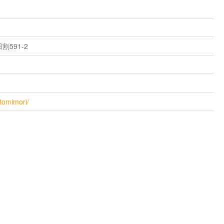
591-2
tomimori/