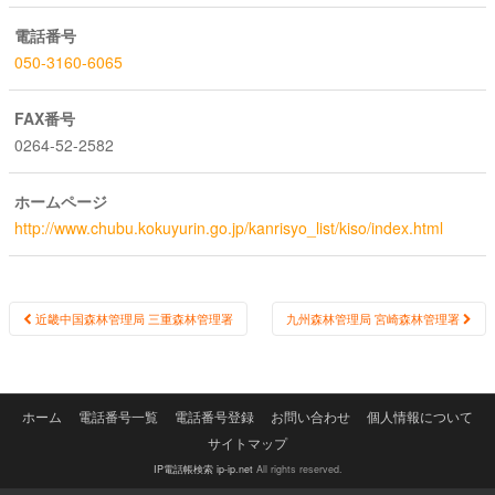
電話番号
050-3160-6065
FAX番号
0264-52-2582
ホームページ
http://www.chubu.kokuyurin.go.jp/kanrisyo_list/kiso/index.html
Post
近畿中国森林管理局 三重森林管理署
九州森林管理局 宮崎森林管理署
navigation
ホーム
電話番号一覧
電話番号登録
お問い合わせ
個人情報について
サイトマップ
IP電話帳検索 ip-ip.net
All rights reserved.