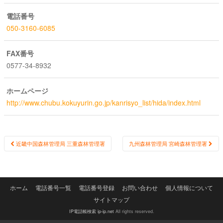
電話番号
050-3160-6085
FAX番号
0577-34-8932
ホームページ
http://www.chubu.kokuyurin.go.jp/kanrisyo_list/hida/index.html
Post
近畿中国森林管理局 三重森林管理署
九州森林管理局 宮崎森林管理署
navigation
ホーム
電話番号一覧
電話番号登録
お問い合わせ
個人情報について
サイトマップ
IP電話帳検索 ip-ip.net
All rights reserved.