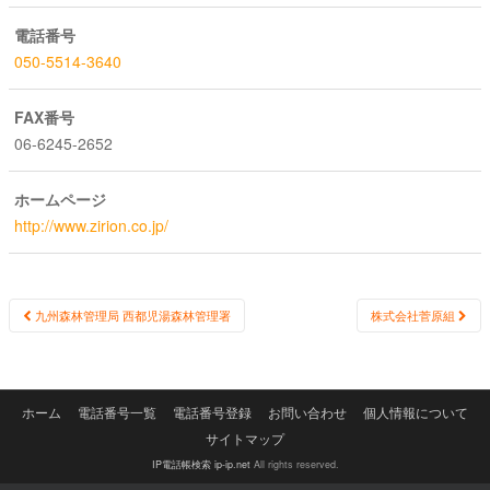
電話番号
050-5514-3640
FAX番号
06-6245-2652
ホームページ
http://www.zirion.co.jp/
Post
九州森林管理局 西都児湯森林管理署
株式会社菅原組
navigation
ホーム
電話番号一覧
電話番号登録
お問い合わせ
個人情報について
サイトマップ
IP電話帳検索 ip-ip.net
All rights reserved.