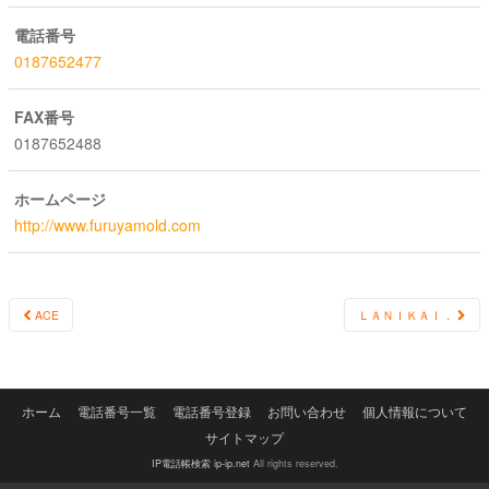
電話番号
0187652477
FAX番号
0187652488
ホームページ
http://www.furuyamold.com
Post
ACE
ＬＡＮＩＫＡＩ．
navigation
ホーム
電話番号一覧
電話番号登録
お問い合わせ
個人情報について
サイトマップ
IP電話帳検索 ip-ip.net
All rights reserved.