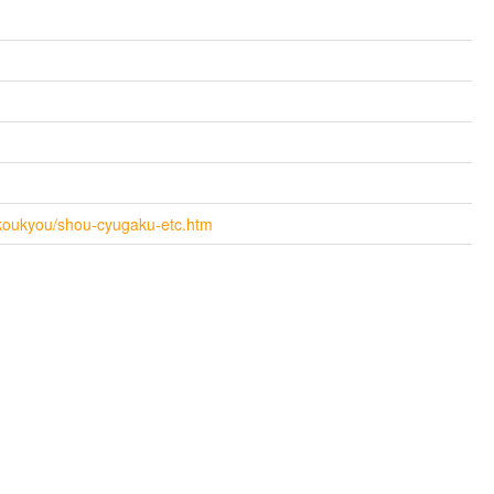
u/koukyou/shou-cyugaku-etc.htm